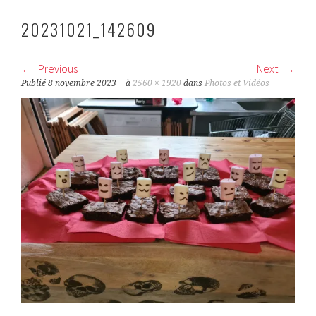
20231021_142609
Previous
Next
Publié
8 novembre 2023
à
2560 × 1920
dans
Photos et Vidéos