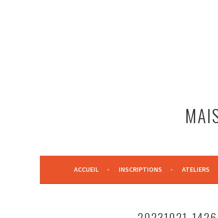
Aller
au
contenu
principal
MAIS
ACCUEIL
INSCRIPTIONS
ATELIERS
20231021_1426