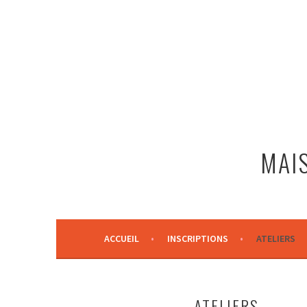
Aller
au
contenu
principal
MAIS
ACCUEIL
INSCRIPTIONS
ATELIERS
ATELIERS