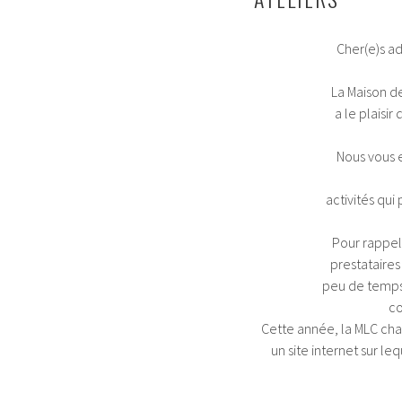
Cher(e)s ad
La Maison de
a le plaisi
Nous vous 
activités qui
Pour rappel,
prestataires
peu de temps 
co
Cette année, la MLC chan
un site internet sur 