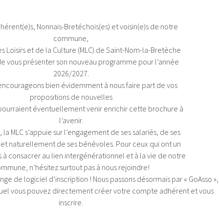
hérent(e)s, Nonnais-Bretéchois(es) et voisin(e)s de notre
commune,
s Loisirs et de la Culture (MLC) de Saint-Nom-la-Bretèche
r de vous présenter son nouveau programme pour l’année
2026/2027.
encourageons bien évidemment à nous faire part de vos
propositions de nouvelles
 pourraient éventuellement venir enrichir cette brochure à
l’avenir.
 la MLC s’appuie sur l’engagement de ses salariés, de ses
 et naturellement de ses bénévoles. Pour ceux qui ont un
à consacrer au lien intergénérationnel et à la vie de notre
mmune, n’hésitez surtout pas à nous rejoindre!
ge de logiciel d’inscription ! Nous passons désormais par « GoAsso »,
lequel vous pouvez directement créer votre compte adhérent et vous
inscrire.