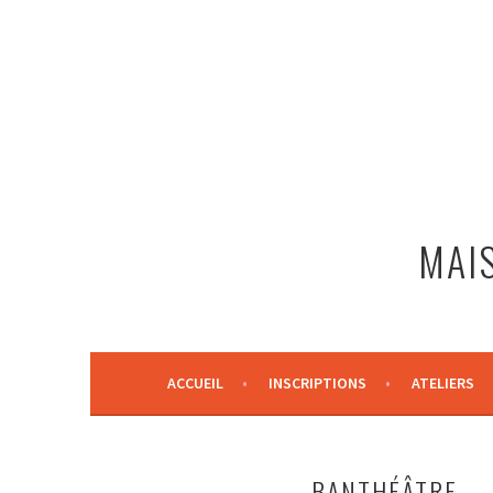
Aller
au
contenu
principal
MAIS
ACCUEIL
INSCRIPTIONS
ATELIERS
BANTHÉÂTRE