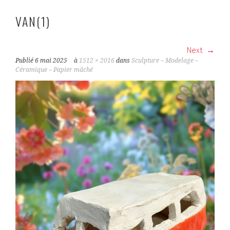
VAN(1)
Next
Publié
6 mai 2025
à
1512 × 2016
dans
Sculpture – Modelage –
Céramique – Papier mâché