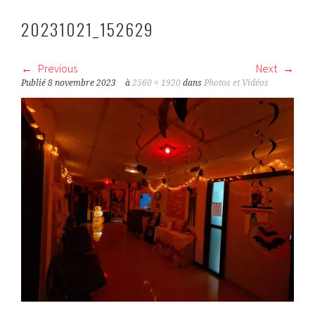
20231021_152629
Previous
Next
Publié
8 novembre 2023
à
2560 × 1920
dans
Photos et Vidéos