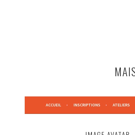
Aller
au
contenu
principal
MAIS
ACCUEIL
INSCRIPTIONS
ATELIERS
IMAGE AVATAR