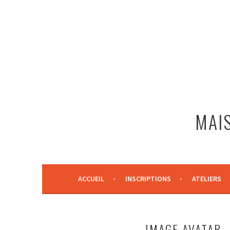
Aller
au
contenu
principal
MAIS
ACCUEIL
INSCRIPTIONS
ATELIERS
IMAGE AVATAR