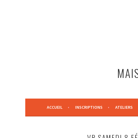
Aller
au
contenu
principal
MAIS
ACCUEIL
INSCRIPTIONS
ATELIERS
VR SAMEDI 8 F