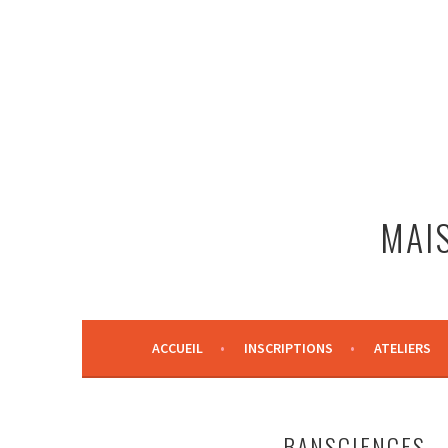
Aller
au
contenu
principal
MAIS
ACCUEIL
INSCRIPTIONS
ATELIERS
BANSCIENCES