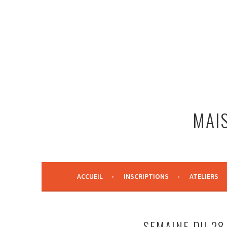
Aller
au
contenu
principal
MAIS
ACCUEIL
INSCRIPTIONS
ATELIERS
SEMAINE DU 28